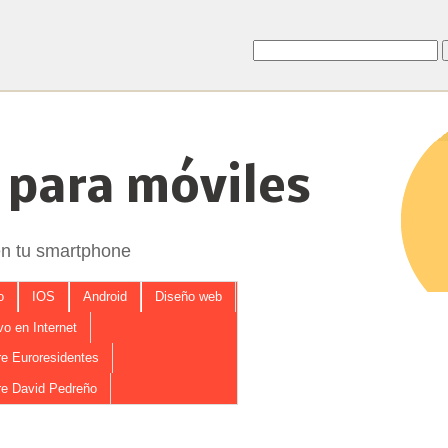
 para móviles
en tu smartphone
o
IOS
Android
Diseño web
o en Internet
e Euroresidentes
e David Pedreño